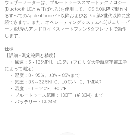
ウェザーメーターは、ブルートゥーススマートテクノロジー
(Bluetooth LEとも呼ばれる)を使用して、iOS 6.0以降で動作す
るすべてのApple iPhone 4S以降および各iPad第3世代以降に接
続できます。また、オペレーティングシステム4.3(ジェリービ
ーン)以降のアンドロイドスマートフォン&タブレットで動作
します。
仕様
【詳細 - 測定範囲と精度】
・ 風速：5～125MPH、±0.5%（フロリダ大学航空宇宙工学
によって測定）
・ 湿度：0～95％、±3%～85%まで
・ 気圧：8.9～32.5INHG、±0.03INHG、1MBAR
・ 温度：-10～140℉、±0.7℉
・ ブルートゥース範囲：100FT（約30M）まで
・ バッテリー：CR2450