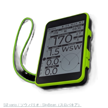
SØ vario / ソウ バリオ - SkyBean（スロバキア）