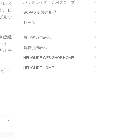
パラグライダー専用グローブ
ベレス
か、ロ
GOPRO & 関連用品
だ見つ
セール
合成繊
買い物カゴ表示
いま
商取引法表示
ナルモ
HELIGLIDE WEB SHOP HOME
HELIGLIDE HOME
のピュ
。