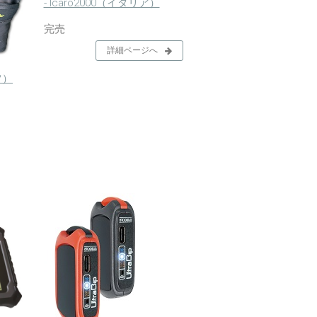
- Icaro2000（イタリア）
完売
詳細ページへ
ツ）