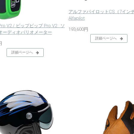
アルファパイロットCS（7インチ
Alfapilot
 Pro V2 / ビップビップ Pro V2 : ソ
193,600円
オーディオバリオメーター
詳細ページへ
円
詳細ページへ