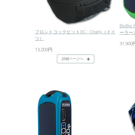
BipBip
フロントコックピットXC - Charly（ドイ
ーラー
ツ）
31,900
13,200円
詳細ページへ