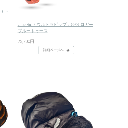
） -
UltraBip / ウルトラビップ：GPS ロガー
ブルートゥース
73,700円
詳細ページへ