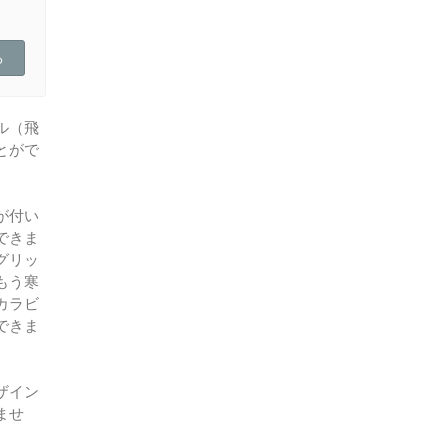
ル（飛
とがで
が付い
できま
グリッ
もう寒
カラビ
できま
ザイン
ませ