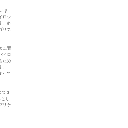
ていま
イロッ
す。必
ゴリズ
めに開
パイロ
るため
す。
よって
oid
スとし
プリケ