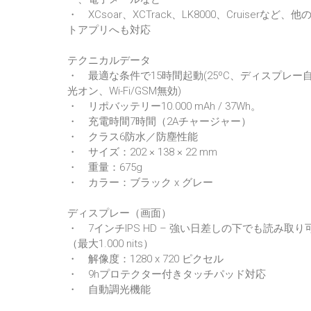
・ XCsoar、XCTrack、LK8000、Cruiserなど、
トアプリへも対応
テクニカルデータ
・ 最適な条件で15時間起動(25ºC、ディスプレー
光オン、Wi-Fi/GSM無効)
・ リポバッテリー10.000 mAh / 37Wh。
・ 充電時間7時間（2Aチャージャー）
・ クラス6防水／防塵性能
・ サイズ：202 × 138 × 22 mm
・ 重量：675g
・ カラー：ブラック x グレー
ディスプレー（画面）
・ 7インチIPS HD – 強い日差しの下でも読み取り
（最大1.000 nits）
・ 解像度：1280 x 720 ピクセル
・ 9hプロテクター付きタッチパッド対応
・ 自動調光機能