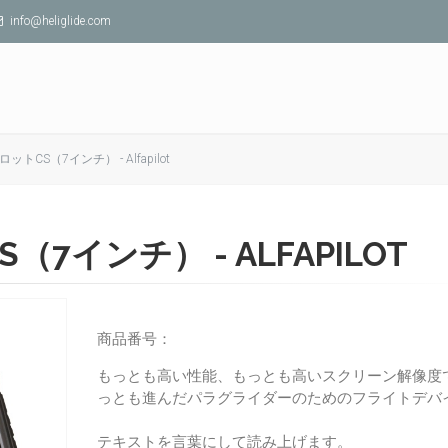
info@heliglide.com
トCS（7インチ） - Alfapilot
7インチ） - ALFAPILOT
商品番号：
もっとも高い性能、もっとも高いスクリーン解像度
っとも進んだパラグライダーのためのフライトデバ
テキストを言葉にして読み上げます。