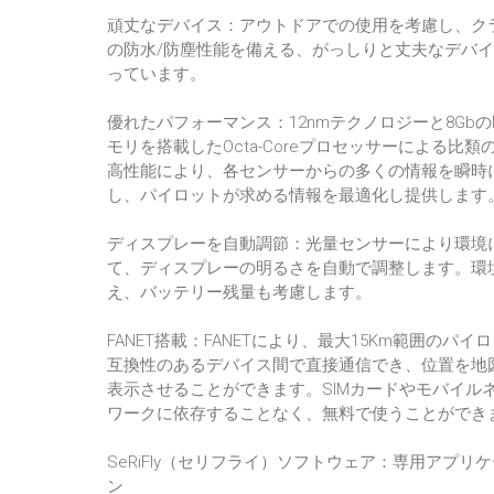
頑丈なデバイス：アウトドアでの使用を考慮し、ク
の防水/防塵性能を備える、がっしりと丈夫なデバ
っています。
優れたパフォーマンス：12nmテクノロジーと8Gbの
モリを搭載したOcta-Coreプロセッサーによる比類
高性能により、各センサーからの多くの情報を瞬時
し、パイロットが求める情報を最適化し提供します
ディスプレーを自動調節：光量センサーにより環境
て、ディスプレーの明るさを自動で調整します。環
え、バッテリー残量も考慮します。
FANET搭載：FANETにより、最大15Km範囲のパイ
互換性のあるデバイス間で直接通信でき、位置を地
表示させることができます。SIMカードやモバイル
ワークに依存することなく、無料で使うことができ
SeRiFly（セリフライ）ソフトウェア：専用アプリ
ン