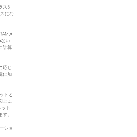
ラス6
イスにな
RAMメ
のない
に計算
。
に応じ
境に加
ロットと
図上に
ネット
ます。
ケーショ