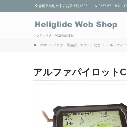
静岡県熱海市下多賀字大洞1507-1
0557-67-1900
パラグライダー関連商品通販
Home
バリオ、風速計、マウントなど
アルファパイロッ
アルファパイロットCS（