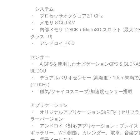
システム
・ プロセッサオクタコア2.1 GHz
・ メモリ 8 Gb RAM
・ 内部メモリ 128GB + MicroSD スロット (最大128
クラス 10)
・ アンドロイド9.0
センサー
・ A-GPSを使用したナビゲーションGPS & GLONAS
BEIDOU
・ デュアルバリオセンサー (高精度・10cm未満で
@100Hz)
・ 磁気/ジャイロスコープ/加速度センサー搭載
アプリケーション
・ オリジナルアプリケーションSeRiFly（セリフ
ラーバージョン
・ アンドロイド対応アプリケーション：プレイス
ギャラリー、Web閲覧、カレンダー、電卓、音楽プ
ー、電子メールなど