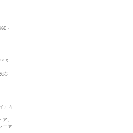
GB -
S &
反応
ライ）カ
トア、
レーヤ